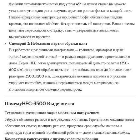
функции автоматической резки под углом 45° на нашем станке вы можете
установить угол один раз и получить идеально ровные фаски на каждой плите.
Низковибрационная конструкция исключает люфт, обеспечивая гладкие
кромки, что позволяет обойтись без дополнительной полировки. Ваши клиенты
получают первоклассную отделку, а вы — уверенность в выполнении
высококлассных проектов.
Сценарий 3: Небольшая партия обрезки плит
Вы работаете с различными материалами — гранитом, мрамором и даже
толстой керамической плиткой — в рамках индивидуального проекта жилого
дома. Серия HEC легко адаптируется: регулируемый диаметр полотна (350-
600 мм) позволяет обрабатывать все — от небольших плит до больших плит
размером 3500x1200 мм. Электрический механизм подъема и опускания
упрощает настройку, позволяя переключаться между материалами за
считанные минуты без сложных перенастроек.
Почему
HEC-3500
Выделяется
Технология гусеничного хода с масляным погружением
Забудьте об износе рельсов и повреждениях от пыли. Герметичная масляная ванна
обеспечивает смазку и защиту рельсов, продлевая срок службы машины и
гарантируя годы плавной и стабильной работы — даже в самых пыльных цехах.
Компактная конструкция с низким уровнем вибрации