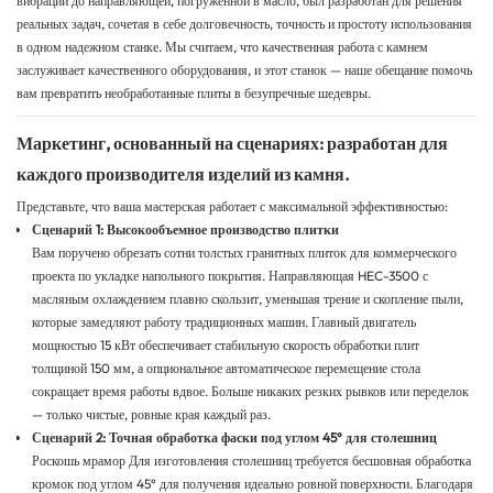
вибрации до направляющей, погруженной в масло, был разработан для решения
реальных задач, сочетая в себе долговечность, точность и простоту использования
в одном надежном станке. Мы считаем, что качественная работа с камнем
заслуживает качественного оборудования, и этот станок — наше обещание помочь
вам превратить необработанные плиты в безупречные шедевры.
Маркетинг, основанный на сценариях: разработан для
каждого производителя изделий из камня.
Представьте, что ваша мастерская работает с максимальной эффективностью:
Сценарий 1: Высокообъемное производство плитки
Вам поручено обрезать сотни толстых гранитных плиток для коммерческого
проекта по укладке напольного покрытия. Направляющая HEC-3500 с
масляным охлаждением плавно скользит, уменьшая трение и скопление пыли,
которые замедляют работу традиционных машин. Главный двигатель
мощностью 15 кВт обеспечивает стабильную скорость обработки плит
толщиной 150 мм, а опциональное автоматическое перемещение стола
сокращает время работы вдвое. Больше никаких резких рывков или переделок
— только чистые, ровные края каждый раз.
Сценарий 2: Точная обработка фаски под углом 45° для столешниц
Роскошь
мрамор
Для изготовления столешниц требуется бесшовная обработка
кромок под углом 45° для получения идеально ровной поверхности. Благодаря