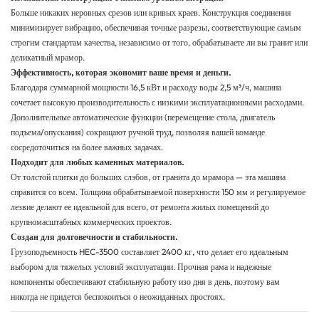
Больше никаких неровных срезов или кривых краев. Конструкция соединения
минимизирует вибрацию, обеспечивая точные разрезы, соответствующие самым
строгим стандартам качества, независимо от того, обрабатываете ли вы гранит или
деликатный мрамор.
Эффективность, которая экономит ваше время и деньги.
Благодаря суммарной мощности 16,5 кВт и расходу воды 2,5 м³/ч, машина
сочетает высокую производительность с низкими эксплуатационными расходами.
Дополнительные автоматические функции (перемещение стола, двигатель
подъема/опускания) сокращают ручной труд, позволяя вашей команде
сосредоточиться на более важных задачах.
Подходит для любых каменных материалов.
От толстой плитки до больших слэбов, от гранита до мрамора — эта машина
справится со всем. Толщина обрабатываемой поверхности 150 мм и регулируемое
лезвие делают ее идеальной для всего, от ремонта жилых помещений до
крупномасштабных коммерческих проектов.
Создан для долговечности и стабильности.
Грузоподъемность HEC-3500 составляет 2400 кг, что делает его идеальным
выбором для тяжелых условий эксплуатации. Прочная рама и надежные
компоненты обеспечивают стабильную работу изо дня в день, поэтому вам
никогда не придется беспокоиться о неожиданных простоях.