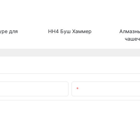
ype для
HH4 Буш Хаммер
Алмазн
чашеч
Электронная Почта