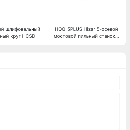
ый шлифовальный
HQQ-5PLUS Hizar 5-осевой
ный круг HCSD
мостовой пильный станок с
ЧПУ для резки мрамора,
гранита и кварца