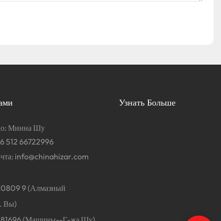
ами
Узнать Больше
цо: Минна Шу
6 512 66722996
чта:
info@chinahizar.com
0809 9 (Алмазный
. Вы)
1696 (Машины--Г-жа Шу)