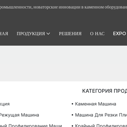
ромышленности, новаторские инновации в каменном оборудован
НАЯ
ПРОДУКЦИЯ
РЕШЕНИЯ
О НАС
EXPO
КАТЕГОРИЯ ПРО
кция
• Каменная Машина
-режущая Машина
• Машина Для Резки Пл
ный Профилирование Маши
• Крайный Профилиров