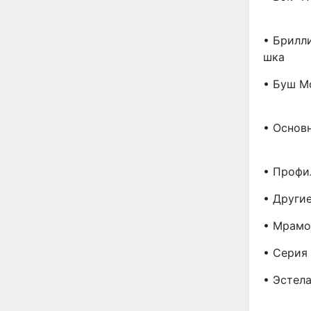
• Брилл
Шка
• Буш М
• Основ
• Профи
• Други
• Мрамо
• Серия 
• Эстела