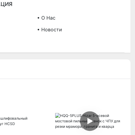
АЦИЯ
• О Нас
• Новости