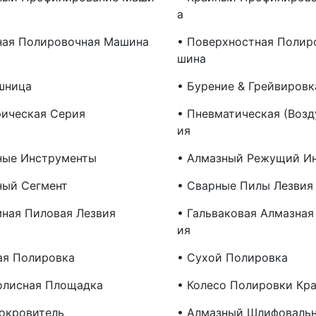
А
ная Полировочная Машина
• Поверхностная Полир
Шина
шница
• Бурение & Грейвировк
рическая Серия
• Пневматическая (возд
Ия
ные Инструменты
• Алмазный Режущий И
ный Сегмент
• Сварные Пилы Лезвия
мная Пиловая Лезвия
• Гальваковая Алмазная
Ия
ая Полировка
• Сухой Полировка
олисная Площадка
• Колесо Полировки Кр
покровитель
• Алмазный Шлифоваль