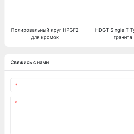
Полировальный круг HPGF2
HDGT Single T T
для кромок
гранита
Свяжись с нами
Имя
Содержание