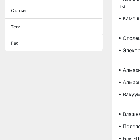
Ны
Статьи
• Камен
Теги
• Столе
Faq
• Элект
• Алмаз
• Алмаз
• Вакуу
• Влажн
• Полеп
• Бэк -