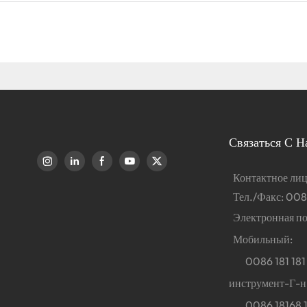
Связаться С Н
Контактное ли
Тел./Факс: 008
Электронная по
Мобильный:
0086 181 181 
инструмент-Г-н
0086 18168 18