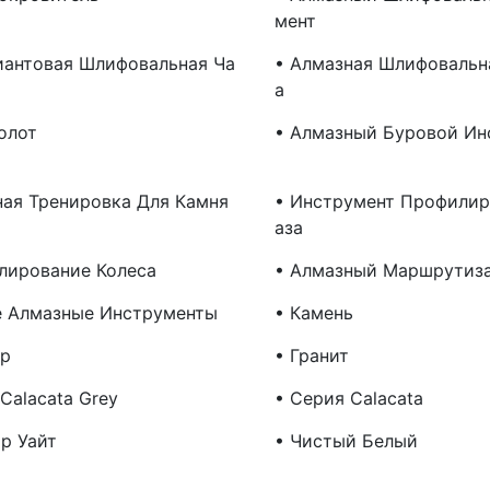
Мент
иантовая Шлифовальная Ча
• Алмазная Шлифовальн
А
олот
• Алмазный Буровой Ин
ная Тренировка Для Камня
• Инструмент Профилир
Аза
лирование Колеса
• Алмазный Маршрутиз
е Алмазные Инструменты
• Камень
р
• Гранит
Calacata Grey
• Серия Calacata
р Уайт
• Чистый Белый