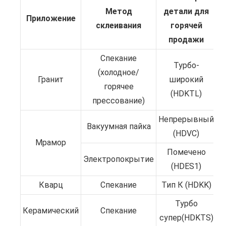
Метод
детали для
Приложение
склеивания
горячей
продажи
Спекание
Турбо-
(холодное/
Гранит
широкий
горячее
(HDKTL)
прессование)
Непрерывный
Вакуумная пайка
(HDVC)
Мрамор
Помечено
Электропокрытие
(HDES1)
Кварц
Спекание
Тип К (HDKK)
Турбо
Керамический
Спекание
супер(HDKTS)