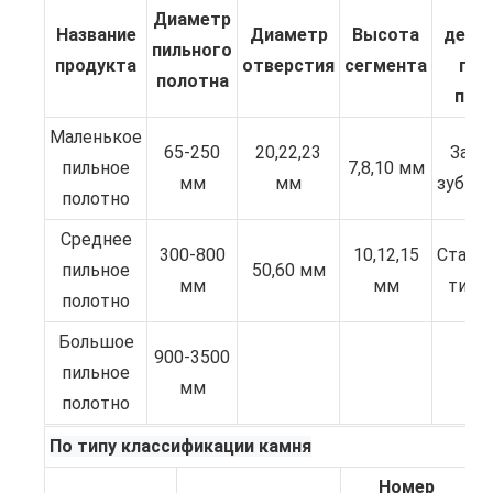
Но
Диаметр
Название
Диаметр
Высота
детал
пильного
продукта
отверстия
сегмента
гор
полотна
про
Маленькое
65-250
20,22,23
Защи
пильное
7,8,10 мм
мм
мм
зуб (H
полотно
Среднее
300-800
10,12,15
Станд
пильное
50,60 мм
мм
мм
тип (
полотно
Большое
900-3500
пильное
мм
полотно
По типу классификации камня
Номер