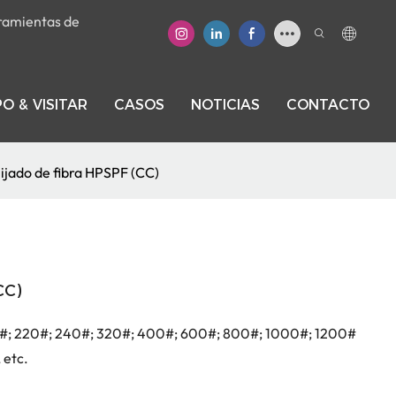
rramientas de
O & VISITAR
CASOS
NOTICIAS
CONTACTO
lijado de fibra HPSPF (CC)
CC)
20#; 220#; 240#; 320#; 400#; 600#; 800#; 1000#; 1200#
 etc.