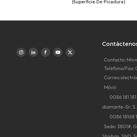
(superficie De Picadura)
Contácteno
Contacto: Minn
Teléfono/Fax: 
Correo electró
Móvil:
0086 181 181 
diamante-Sr. S
0086 18168 181
Sede: 3801#, Go
Shishan, SND, S