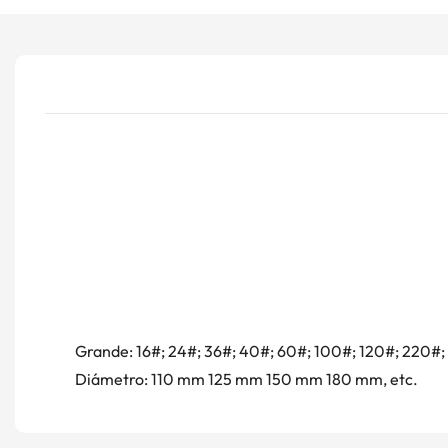
Grande: 16#; 24#; 36#; 40#; 60#; 100#; 120#; 220
Diámetro: 110 mm 125 mm 150 mm 180 mm, etc.