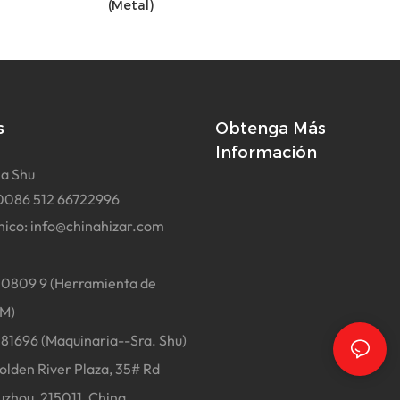
(metal)
s
Obtenga Más
Información
a Shu
0086 512 66722996
nico:
info@chinahizar.com
0809 9 (Herramienta de
.M)
696 (Maquinaria--Sra. Shu)
lden River Plaza, 35# Rd
uzhou, 215011, China.