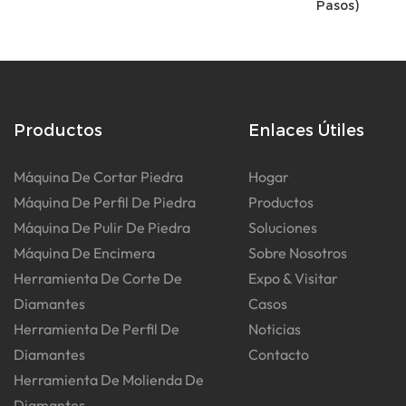
Pasos)
Productos
Enlaces Útiles
Máquina De Cortar Piedra
Hogar
Máquina De Perfil De Piedra
Productos
Máquina De Pulir De Piedra
Soluciones
Máquina De Encimera
Sobre Nosotros
Herramienta De Corte De
Expo & Visitar
Diamantes
Casos
Herramienta De Perfil De
Noticias
Diamantes
Contacto
Herramienta De Molienda De
Diamantes