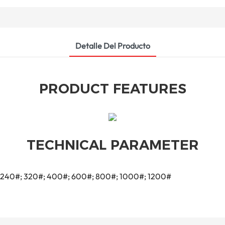
Detalle Del Producto
PRODUCT FEATURES
TECHNICAL PARAMETER
#; 240#; 320#; 400#; 600#; 800#; 1000#; 1200#