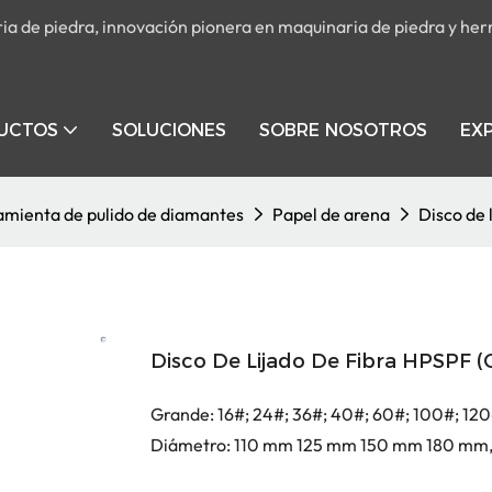
tria de piedra, innovación pionera en maquinaria de piedra y he
UCTOS
SOLUCIONES
SOBRE NOSOTROS
EXP
amienta de pulido de diamantes
Papel de arena
Disco de 
Disco De Lijado De Fibra HPSPF (
Grande: 16#; 24#; 36#; 40#; 60#; 100#; 1
Diámetro: 110 mm 125 mm 150 mm 180 mm,