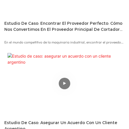
Estudio De Caso: Encontrar El Proveedor Perfecto: Cómo
Nos Convertimos En El Proveedor Principal De Cortadores
De Puentes
En el mundo competitivo de la maquinaria industrial, encontrar el proveedor
adecuado puede marcar la diferencia. Este estudio de caso resalta cómo
nuestro cliente estadounidense se embarcó en un viaje para encontrar el
proveedor ideal de puentes en China y cómo surgimos como su único
proveedor.
Estudio De Caso: Asegurar Un Acuerdo Con Un Cliente
Argentino