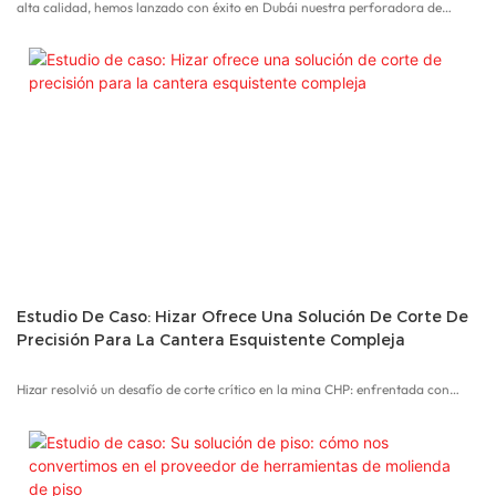
alta calidad, hemos lanzado con éxito en Dubái nuestra perforadora de
hormigón de alto rendimiento.
En la prueba de calificación, la perforadora de hormigón de la marca Hizar
superó a nuestros 10 competidores tanto en calidad como en precio y
finalmente fue la elegida por el constructor de este rascacielos.
Estamos orgullosos de haber aportado nuestro granito de arena en la
construcción de este edificio número uno del mundo y en la conquista del cielo
por parte del ser humano.
Estudio De Caso: Hizar Ofrece Una Solución De Corte De
Precisión Para La Cantera Esquistente Compleja
Hizar resolvió un desafío de corte crítico en la mina CHP: enfrentada con
roca esquisten muy variable – que contiene secciones de dureza muy diferente
que causó que las sierras de alambre estándar corten torcidamente – Hizar
desarrolló una fórmula de sierra de alambre personalizada y diseñada de
precisión específicamente para esta piedra única. Nuestra investigación