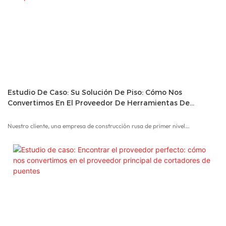
dedicada, pruebas rigurosas y experiencia técnica entregó perfectamente
recortes rectos, eliminando los desechos y aumentando la productividad para
el propietario de la mía Carlos. Impresionado por esta solución a medida,
Carlos designó a Hizar como su exclusivo proveedor de alambre, mientras que
Hizar ayuda a llevar la hermosa piedra de CHP Mine al mercado global.
Estudio De Caso: Su Solución De Piso: Cómo Nos
Convertimos En El Proveedor De Herramientas De
Molienda De Piso
Nuestro cliente, una empresa de construcción rusa de primer nivel
especializada en soluciones de pisos de precisión, requirió un socio robusto
para suministrar herramientas avanzadas que:
1. Cumplir con los estándares rigurosos de calidad y durabilidad
2. Cubrir una gama integral de aplicaciones de pisos
3. Alinearse con Rusia’S requisitos climáticos y regulatorios únicos
4. Habilitar la escalabilidad rápida del proyecto