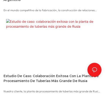
En el mundo competitivo de la fabricación, la construcción de relaciones
sólidas y la comprensión de las necesidades de los clientes son cruciales para
el éxito. Este estudio de caso detalla cómo aseguramos con éxito un acuerdo
significativo con un cliente argentino a través de una comunicación efectiva,
demostraciones de productos y estrategias de negociación.
Estudio De Caso: Colaboración Exitosa Con La Planta De
Procesamiento De Tuberías Más Grande De Rusia
Nuestro cliente, la planta de procesamiento de tuberías más grande de Rusia,
se le confió múltiples proyectos gubernamentales que requerían equipos
especializados para cortar tuberías de fibra. Reconociendo la complejidad y