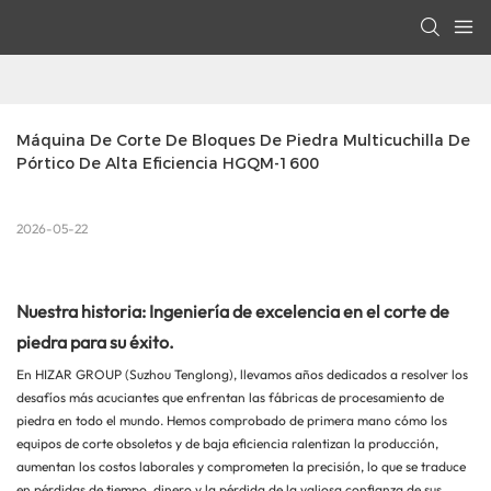
Máquina De Corte De Bloques De Piedra Multicuchilla De 
Pórtico De Alta Eficiencia HGQM-1600
2026-05-22
Nuestra historia: Ingeniería de excelencia en el corte de
piedra para su éxito.
En HIZAR GROUP (Suzhou Tenglong), llevamos años dedicados a resolver los
desafíos más acuciantes que enfrentan las fábricas de procesamiento de
piedra en todo el mundo. Hemos comprobado de primera mano cómo los
equipos de corte obsoletos y de baja eficiencia ralentizan la producción,
aumentan los costos laborales y comprometen la precisión, lo que se traduce
en pérdidas de tiempo, dinero y la pérdida de la valiosa confianza de sus