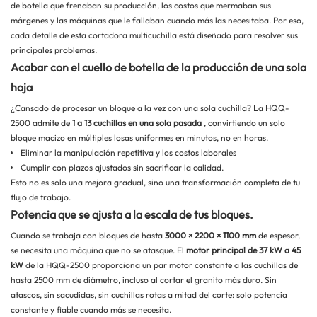
de botella que frenaban su producción, los costos que mermaban sus
márgenes y las máquinas que le fallaban cuando más las necesitaba. Por eso,
cada detalle de esta cortadora multicuchilla está diseñado para resolver sus
principales problemas.
Acabar con el cuello de botella de la producción de una sola
hoja
¿Cansado de procesar un bloque a la vez con una sola cuchilla? La HQQ-
2500 admite de
1 a 13 cuchillas en una sola pasada
, convirtiendo un solo
bloque macizo en múltiples losas uniformes en minutos, no en horas.
Eliminar la manipulación repetitiva y los costos laborales
Cumplir con plazos ajustados sin sacrificar la calidad.
Esto no es solo una mejora gradual, sino una transformación completa de tu
flujo de trabajo.
Potencia que se ajusta a la escala de tus bloques.
Cuando se trabaja con bloques de hasta
3000 × 2200 × 1100 mm
de espesor,
se necesita una máquina que no se atasque. El
motor principal de 37 kW a 45
kW
de la HQQ-2500 proporciona un par motor constante a las cuchillas de
hasta 2500 mm de diámetro, incluso al cortar el granito más duro. Sin
atascos, sin sacudidas, sin cuchillas rotas a mitad del corte: solo potencia
constante y fiable cuando más se necesita.