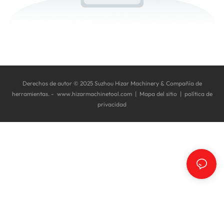
Derechos de autor © 2025 Suzhou Hizar Machinery & Compañía de
herramientas. -
www.hizarmachinetool.com
|
Mapa del sitio
|
política de
privacidad