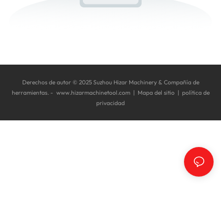
Derechos de autor © 2025 Suzhou Hizar Machinery & Compañía de
herramientas. -
www.hizarmachinetool.com
|
Mapa del sitio
|
política de
privacidad