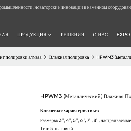
ромышленности, новаторские инновации в каменном оборудован
НАЯ
ПРОДУКЦИЯ
РЕШЕНИЯ
О НАС
EXPO
нт полировки алмаза
Влажная полировка
HPWM3 (металли
HPWM3 (металлический) Влажная По
Ключевые характеристики:
Размеры: 3'', 4'', 5'', 6'', 7'', 8'', настраиваемые
Тип: 5-шаговый