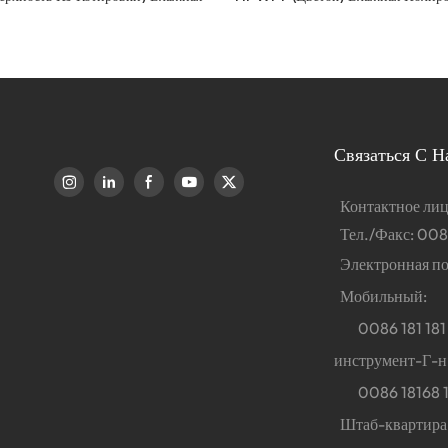
Связаться С Н
Контактное ли
Тел./Факс: 008
Электронная по
Мобильный:
0086 181 181 
инструмент-Г-н
0086 18168 18
Штаб-квартира: 