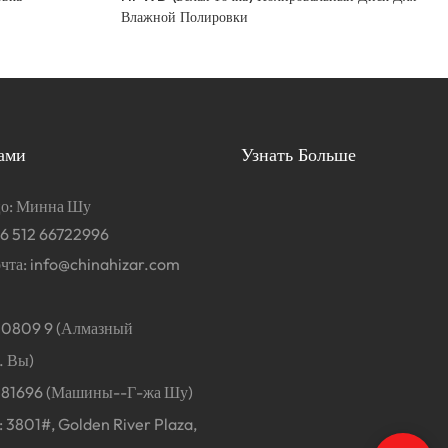
Влажной Полировки
ами
Узнать Больше
цо: Минна Шу
6 512 66722996
чта:
info@chinahizar.com
0809 9 (Алмазный
. Вы)
1696 (Машины--Г-жа Шу)
3801#, Golden River Plaza,