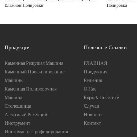
Влажной Полировки
Полировка
Продукция
Полезные Ссылки
Каменная Режущая Машина
ГЛАВНАЯ
Каменный Профилирование
Продукция
Машины
Решения
Каменная Полировочная
О Нас
Машина
Expo & Посетите
Столешница
Случаи
Алмазный Режущий
Новости
Инструмент
Контакт
Инструмент Профилирования