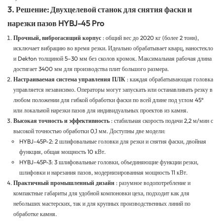
3. Решение: Двухцелевой станок для снятия фаски и
нарезки пазов HYBJ-45 Pro
Прочный, виброгасящий корпус
: общий вес до 2020 кг (более 2 тонн),
исключает вибрацию во время резки. Идеально обрабатывает кварц, наностекло
и Dekton толщиной 5–30 мм без сколов кромок. Максимальная рабочая длина
достигает 3400 мм для производства плит большого размера.
Настраиваемая система управления ПЛК
: каждая обрабатывающая головка
управляется независимо. Операторы могут запускать или останавливать резку в
любом положении для гибкой обработки фаски по всей длине под углом 45°
или локальной нарезки пазов для индивидуальных проектов из камня.
Высокая точность и эффективность
: стабильная скорость подачи 2,2 м/мин с
высокой точностью обработки 0,1 мм. Доступны две модели:
HYBJ-45P-2: 2 шлифовальные головки для резки и снятия фаски, двойная
функция, общая мощность 10 кВт.
HYBJ-45P-3: 3 шлифовальные головки, объединяющие функции резки,
шлифовки и нарезания пазов, модернизированная мощность 11 кВт.
Практичный промышленный дизайн
: разумное водопотребление и
компактные габариты для удобной компоновки цеха, подходит как для
небольших мастерских, так и для крупных производственных линий по
обработке камня.