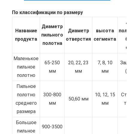
По классификации по размеру
Арт
Диаметр
Название
Диаметр
высота
польз
пильного
продукта
отверстия
сегмента
бо
полотна
спр
Маленькое
65-250
20, 22, 23
7, 8, 10
Защит
пильное
мм
мм
мм
(HD
полотно
Пильное
полотно
300-800
10, 12, 15
Стан
50,60 мм
среднего
мм
мм
тип 
размера
Большое
900-3500
пильное