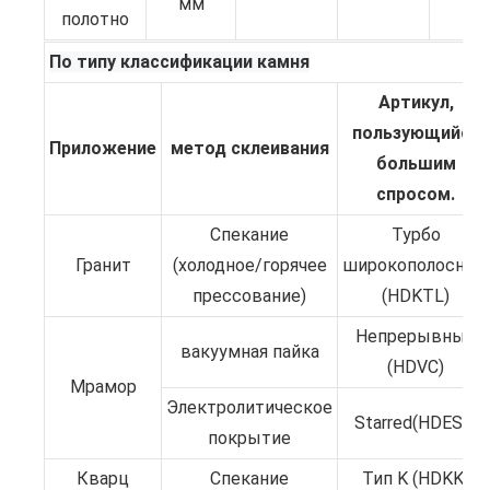
мм
полотно
По типу классификации камня
Артикул,
пользующийся
Приложение
метод склеивания
большим
спросом.
Спекание
Турбо
Гранит
(холодное/горячее
широкополосный
прессование)
(HDKTL)
Непрерывный
вакуумная пайка
(HDVC)
Мрамор
Электролитическое
Starred(HDES1)
покрытие
Кварц
Спекание
Тип K (HDKK)