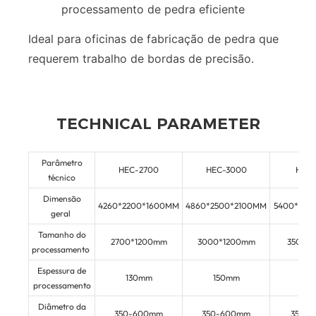
processamento de pedra eficiente
Ideal para oficinas de fabricação de pedra que
requerem trabalho de bordas de precisão.
TECHNICAL PARAMETER
Parâmetro
HEC-2700
HEC-3000
HEC-
técnico
Dimensão
4260*2200*1600MM
4860*2500*2100MM
5400*250
geral
Tamanho do
2700*1200mm
3000*1200mm
3500*
processamento
Espessura de
130mm
150mm
15
processamento
Diâmetro da
350-600mm
350-600mm
350-