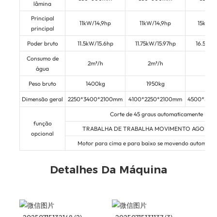
lâmina
Principal
11kW/14,9hp
11kW/14,9hp
15kW/2
principal
Poder bruto
11.5kW/15.6hp
11.75kW/15.97hp
16.5kW/
Consumo de
2m³/h
2m³/h
2,5
água
Peso bruto
1400kg
1950kg
240
Dimensão geral
2250*3400*2100mm
4100*2250*2100mm
4500*300
Corte de 45 graus automaticamente
função
TRABALHA DE TRABALHA MOVIMENTO AGOMAT
opcional
Motor para cima e para baixo se movendo automati
Detalhes Da Máquina