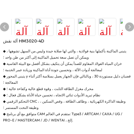
آلة نقش HM3020-4D
◆ يتبنى الماكينة بأكملها بنية فولاذية ، والتي لها صلابة جيدة وليس من السهل تشوهها ،
ويمكن أن تصل سعة تحميل الماكينة إلى أكثر من طن واحد ؛
◆ خزان المياه الفولاذ المقاوم للصدأ يمكن أن يتكيف بشكل أفضل مع البيئة القاسية
لمعالجة أدوات الآلة ، وتحسين جودة أداة الماكينة وزيادة عمر الخدمة ؛
◆ يتبنى المحور y قضبان دليل مستوردة 30 ، وبالتالي فإن الجهاز يعمل بسلاسة أكثر أثناء
المعالجة ؛
◆ محرك مغزل الطاقة الثابت ، وقوة قطع عالية وكفاءة عالية ؛
◆ نظام تبريد الأدوات ثنائي الاتجاه ، تحسين حياة الأداة بشكل فعال ؛
◆ التحكم الرقمي CNC ، وظيفة الذاكرة الكهربائية ، وظائف الطاقة ، وقص السكين ،
وظيفة النحت المستمر ؛
◆ متوافق مع أي برنامج CAM متقدم في العالم: Type3 / ARTCAM / CAXA / UG /
PRO-E / MASTERCAM / JD / WENTAI ، إلخ.