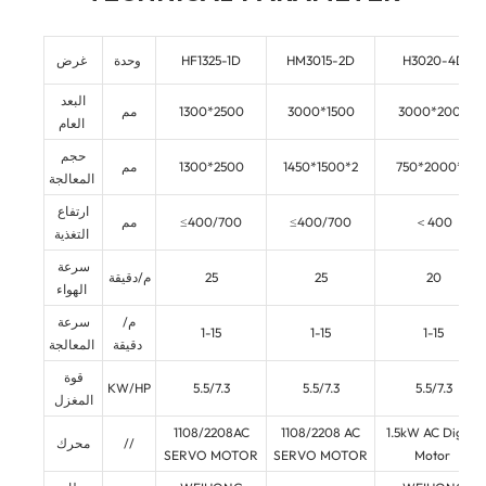
H3020-4D
HM3015-2D
HF1325-1D
وحدة
غرض
البعد
3000*2000
3000*1500
1300*2500
مم
العام
حجم
750*2000*4
1450*1500*2
1300*2500
مم
المعالجة
ارتفاع
＜400
≤400/700
≤400/700
مم
التغذية
سرعة
20
25
25
م/دقيقة
الهواء
م/
سرعة
1-15
1-15
1-15
دقيقة
المعالجة
قوة
KW/HP
5.5/7.3
5.5/7.3
5.5/7.3
المغزل
1108/2208AC
1108/2208 AC
1.5kW AC Digital
//
محرك
SERVO MOTOR
SERVO MOTOR
Motor