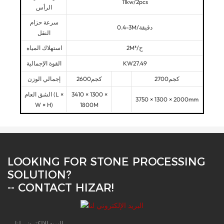
11kw/2pcs
الرأس
سرعة حزام
0.4-3M/دقيقة
النقل
2M³/ح
استهلاك المياه
KW27.49
القوة الإجمالية
كجم2700
كجم2600
إجمالي الوزن
3410 × 1300 ×
الشق العام (L ×
3750 × 1300 × 2000mm
W × H)
1800M
LOOKING FOR STONE PROCESSING
SOLUTION?
-- CONTACT HIZAR!
البريد الإلكتروني لنا