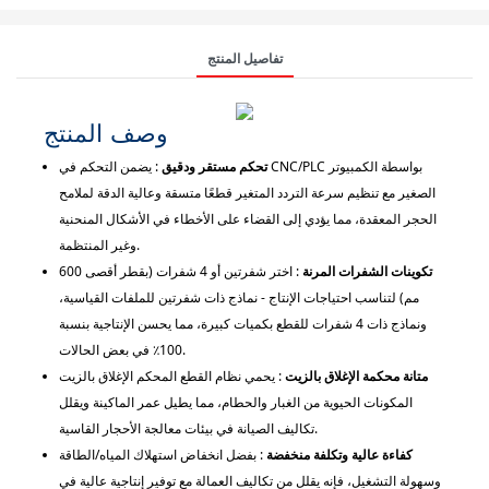
تفاصيل المنتج
وصف المنتج
تحكم مستقر ودقيق
: يضمن التحكم في CNC/PLC بواسطة الكمبيوتر
الصغير مع تنظيم سرعة التردد المتغير قطعًا متسقة وعالية الدقة لملامح
الحجر المعقدة، مما يؤدي إلى القضاء على الأخطاء في الأشكال المنحنية
وغير المنتظمة.
تكوينات الشفرات المرنة
: اختر شفرتين أو 4 شفرات (بقطر أقصى 600
مم) لتناسب احتياجات الإنتاج - نماذج ذات شفرتين للملفات القياسية،
ونماذج ذات 4 شفرات للقطع بكميات كبيرة، مما يحسن الإنتاجية بنسبة
100٪ في بعض الحالات.
متانة محكمة الإغلاق بالزيت
: يحمي نظام القطع المحكم الإغلاق بالزيت
المكونات الحيوية من الغبار والحطام، مما يطيل عمر الماكينة ويقلل
تكاليف الصيانة في بيئات معالجة الأحجار القاسية.
كفاءة عالية وتكلفة منخفضة
: بفضل انخفاض استهلاك المياه/الطاقة
وسهولة التشغيل، فإنه يقلل من تكاليف العمالة مع توفير إنتاجية عالية في