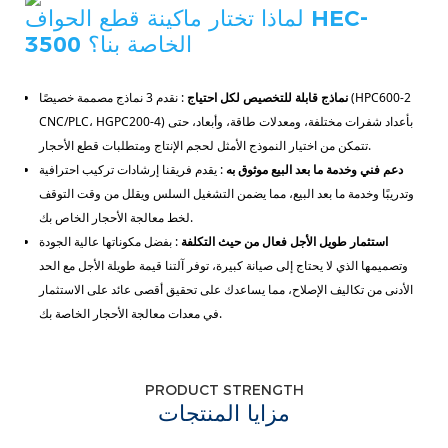
لماذا تختار ماكينة قطع الحواف HEC-
3500 الخاصة بنا؟
نماذج قابلة للتخصيص لكل احتياج
: نقدم 3 نماذج مصممة خصيصًا (HPC600-2
CNC/PLC، HGPC200-4) بأعداد شفرات مختلفة، ومعدلات طاقة، وأبعاد، حتى
تتمكن من اختيار النموذج الأمثل لحجم الإنتاج ومتطلبات قطع الأحجار.
دعم فني وخدمة ما بعد البيع موثوق به
: يقدم فريقنا إرشادات تركيب احترافية
وتدريبًا وخدمة ما بعد البيع، مما يضمن التشغيل السلس ويقلل من وقت التوقف
لخط معالجة الأحجار الخاص بك.
استثمار طويل الأجل فعال من حيث التكلفة
: بفضل مكوناتها عالية الجودة
وتصميمها الذي لا يحتاج إلى صيانة كبيرة، توفر آلتنا قيمة طويلة الأجل مع الحد
الأدنى من تكاليف الإصلاح، مما يساعدك على تحقيق أقصى عائد على الاستثمار
في معدات معالجة الأحجار الخاصة بك.
PRODUCT STRENGTH
مزايا المنتجات