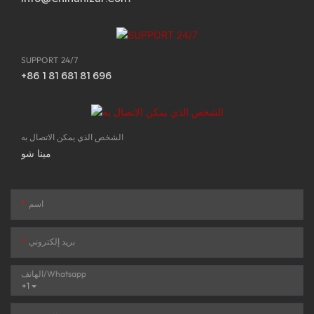
SUPPORT 24/7
+86 18168181696
الشخص الذي يمكن الاتصال به
مينا شو
اسم
بريد إلكتروني
الهاتف/whatsapp
+1