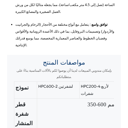
الساعة (تصل إلى 4.5 متر مكعب/ساعة)، مما يجعله مثاليًا لكل من ورش
العمل الصغيرة والمصانع الكبيرة.
توافق واسع
: يتعامل مع أنواع مختلفة من الأحجار (الرخام والجرانيت
والأردواز) وتصميمات البروفايل، بما في ذلك الأعمدة الرومانية والأقواس
وقضبان الخطوط والعناصر المعمارية المخصصة، مما يوسع قدراتك
الإنتاجية.
مواصفات
المنتج
بإمكان مندوبي المبيعات لدينا أن يوصوا لكم بالآلات المناسبة بناءً على
متطلباتكم.
H
HPC200-4 لأربع
HPC600-2 لشفرتين
نموذج
شفرات
350-600 مم
قطر
شفرة
المنشار