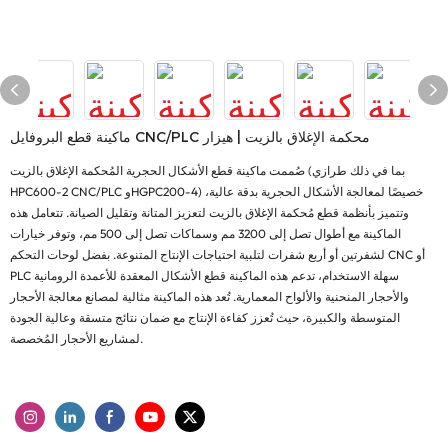
ماكينة قطع البروفايل CNC/PLC محكمة الإغلاق بالزيت | هيزار
صُممت ماكينة قطع الأشكال الحجرية المُحكمة الإغلاق بالزيت (بما في ذلك طرازي
HPC600-2 CNC/PLC وHGPC200-4) خصيصًا لمعالجة الأشكال الحجرية بدقة عالية،
وتتميز بأنظمة قطع مُحكمة الإغلاق بالزيت لتعزيز المتانة وتقليل الصيانة. تتعامل هذه
الماكينة مع أطوال تصل إلى 3200 مم وسماكات تصل إلى 500 مم، وتوفر خيارات
لشفرتين أو أربع شفرات لتلبية احتياجات الإنتاج المتنوعة. بفضل لوحات التحكم CNC أو
PLC سهلة الاستخدام، تدعم هذه الماكينة قطع الأشكال المعقدة للأعمدة الرومانية
والأحجار المنحنية والألواح المعمارية. تُعد هذه الماكينة مثالية لمصانع معالجة الأحجار
المتوسطة والكبيرة، حيث تُعزز كفاءة الإنتاج مع ضمان نتائج متسقة وعالية الجودة
لمشاريع الأحجار المُخصصة.