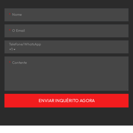
Nome
O Email
Telefone/WhatsApp
+1
Contente
ENVIAR INQUÉRITO AGORA