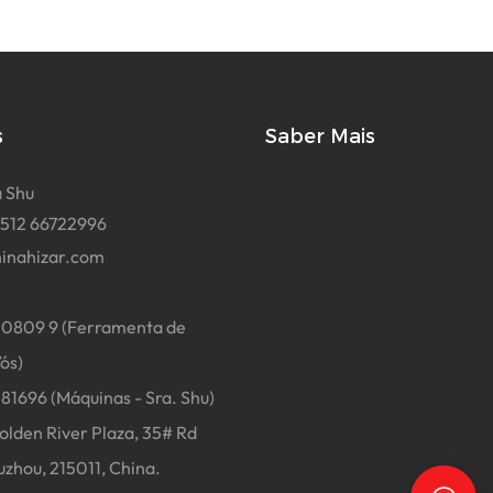
s
Saber Mais
 Shu
 512 66722996
inahizar.com
0809 9 (Ferramenta de
ós)
696 (Máquinas - Sra. Shu)
lden River Plaza, 35# Rd
uzhou, 215011, China.