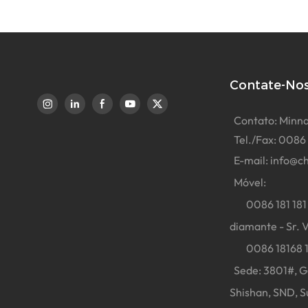
Contate-No
Contato: Minna
Tel./Fax: 0086
E-mail:
info@ch
Móvel:
0086 181 181 
diamante - Sr. V
0086 18168 181
Sede: 3801#, Go
Shishan, SND, S