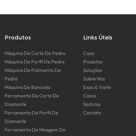
Produtos
Links Úteis
Máquina De Corte De Pedra
Casa
Máquina De Perfil De Pedra
Produtos
Máquina De Polimento De
Soluções
Pedra
Sobre Nós
Máquina De Bancada
Expo & Visite
Ferramenta De Corte De
Casos
Diamante
Notícias
Ferramenta De Perfil De
Contato
Diamante
Ferramenta De Moagem De