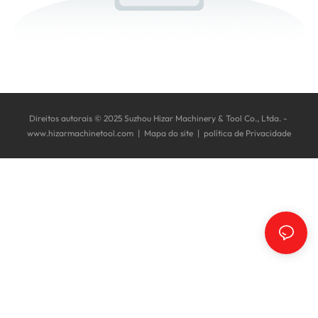
Direitos autorais © 2025 Suzhou Hizar Machinery & Tool Co., Ltda. -
www.hizarmachinetool.com
|
Mapa do site
|
política de Privacidade